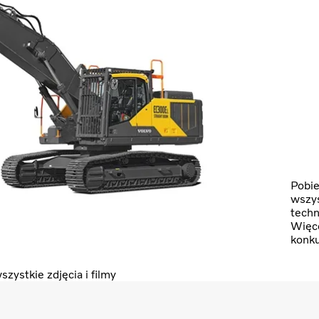
Pobie
wszys
techn
Więce
konku
zystkie zdjęcia i filmy