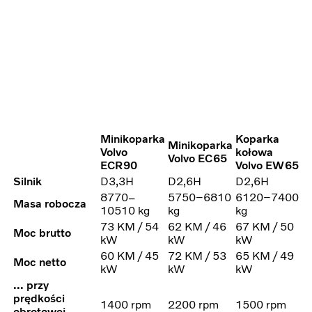
Minikoparka
Koparka
Minikoparka
Volvo
kołowa
Volvo EC65
ECR90
Volvo EW65
Silnik
D3,3H
D2,6H
D2,6H
8770–
5750–6810
6120–7400
Masa robocza
10510 kg
kg
kg
73 KM / 54
62 KM / 46
67 KM / 50
Moc brutto
kW
kW
kW
60 KM / 45
72 KM / 53
65 KM / 49
Moc netto
kW
kW
kW
... przy
prędkości
1400 rpm
2200 rpm
1500 rpm
obrotowej