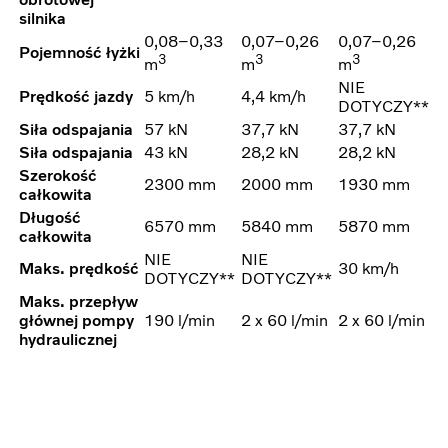
silnika
0,08–0,33
0,07–0,26
0,07–0,26
Pojemność łyżki
3
3
3
m
m
m
NIE
Prędkość jazdy
5 km/h
4,4 km/h
DOTYCZY**
Siła odspajania
57 kN
37,7 kN
37,7 kN
Siła odspajania
43 kN
28,2 kN
28,2 kN
Szerokość
2300 mm
2000 mm
1930 mm
całkowita
Długość
6570 mm
5840 mm
5870 mm
całkowita
NIE
NIE
Maks. prędkość
30 km/h
DOTYCZY**
DOTYCZY**
Maks. przepływ
głównej pompy
190 l/min
2 x 60 l/min
2 x 60 l/min
hydraulicznej