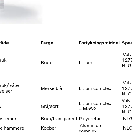
råde
Farge
Fortykningsmiddel
Spes
Volv
ruk
127
Brun
Litium
NLGI
Volv
ruk/ våte
Mørke blå
Litium complex
127
velser
NLGI
Volv
Litium complex
y
Grå/sort
127
+ MoS2
NLG
ystemer
Brun/transparent
Polyuretan
NLG
Aluminium
ke hammere
Kobber
NLG
complex