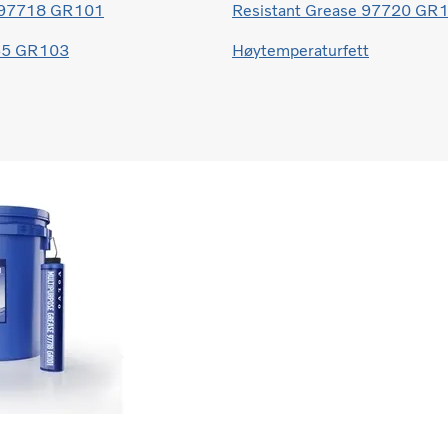
e 97718 GR101
Resistant Grease 97720 GR
65 GR103
Høytemperaturfett