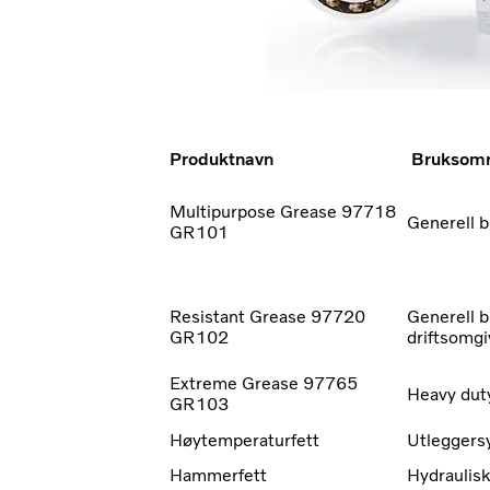
Produktnavn
Bruksom
Multipurpose Grease 97718
Generell b
GR101
Resistant Grease 97720
Generell b
GR102
driftsomgi
Extreme Grease 97765
Heavy dut
GR103
Høytemperaturfett
Utleggers
Hammerfett
Hydraulis