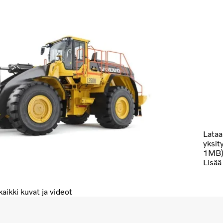
Lataa
yksit
1MB
Lisää 
aikki kuvat ja videot