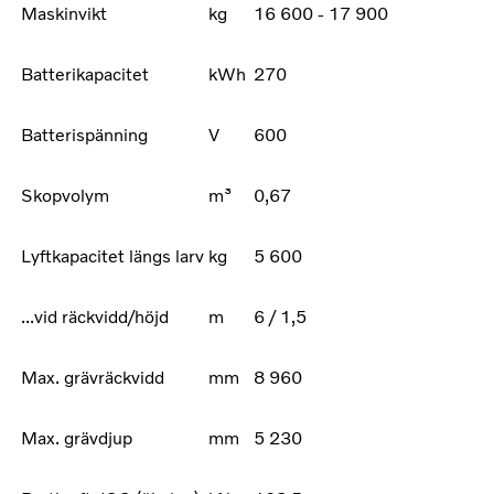
Maskinvikt
kg
16 600 - 17 900
Batterikapacitet
kWh
270
Batterispänning
V
600
Skopvolym
m³
0,67
Lyftkapacitet längs larv
kg
5 600
...vid räckvidd/höjd
m
6 / 1,5
Max. grävräckvidd
mm
8 960
Max. grävdjup
mm
5 230