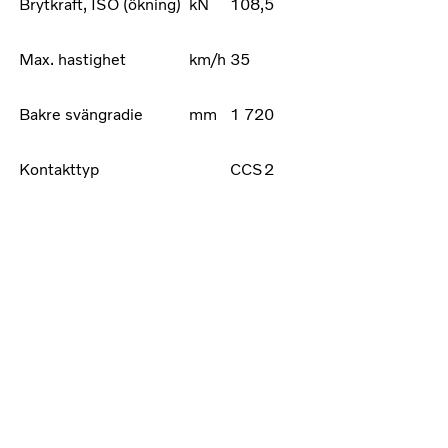
Brytkraft, ISO (ökning)
kN
108,5
Max. hastighet
km/h
35
Bakre svängradie
mm
1 720
Kontakttyp
CCS2