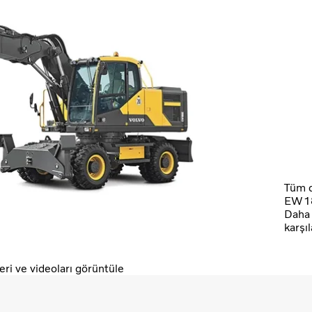
Tüm d
EW180
Daha 
karşı
ri ve videoları görüntüle