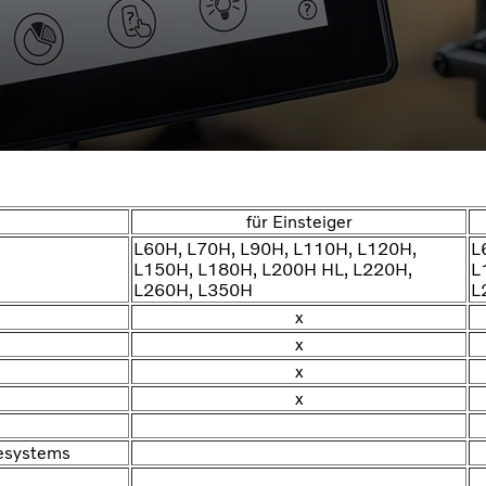
für Einsteiger
L60H, L70H, L90H, L110H, L120H,
L
L150H, L180H, L200H HL, L220H,
L
L260H, L350H
L
x
x
x
x
gesystems