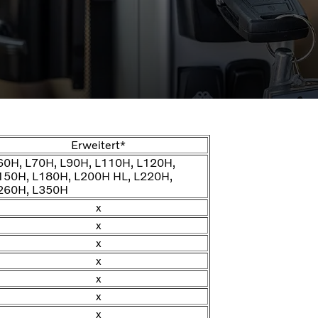
Erweitert*
60H, L70H, L90H, L110H, L120H,
150H, L180H, L200H HL, L220H,
260H, L350H
x
x
x
x
x
x
x