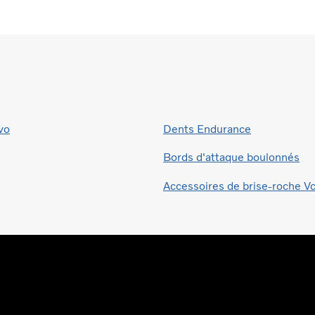
vo
Dents Endurance
Bords d'attaque boulonnés
Accessoires de brise-roche V