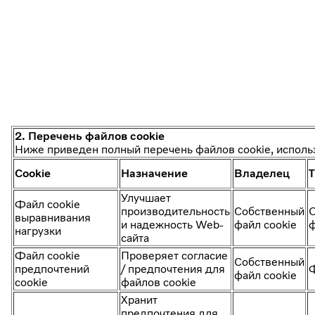
2. Перечень файлов cookie
Ниже приведен полный перечень файлов cookie, исполь
Cookie
Назначение
Владелец
Улучшает
Файл cookie
производительность
Собственный
О
выравнивания
и надежность Web-
файл cookie
ф
нагрузки
сайта
Файл cookie
Проверяет согласие
Собственный
предпочтений
/ предпочтения для
файл cookie
cookie
файлов cookie
Хранит
предпочтения для