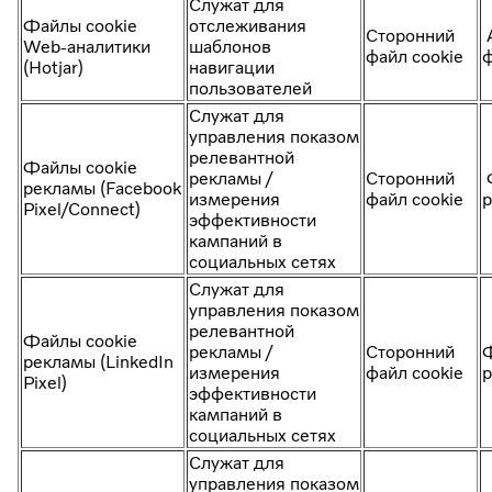
Служат для
Файлы cookie
отслеживания
Сторонний
А
Web-аналитики
шаблонов
файл cookie
ф
(Hotjar)
навигации
пользователей
Служат для
управления показом
релевантной
Файлы cookie
рекламы /
Сторонний
Ф
рекламы (Facebook
измерения
файл cookie
Pixel/Connect)
эффективности
кампаний в
социальных сетях
Служат для
управления показом
релевантной
Файлы cookie
рекламы /
Сторонний
Ф
рекламы (LinkedIn
измерения
файл cookie
Pixel)
эффективности
кампаний в
социальных сетях
Служат для
управления показом