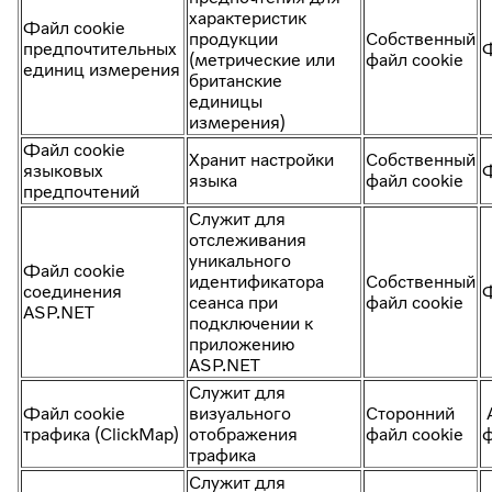
характеристик
Файл cookie
продукции
Собственный
предпочтительных
(метрические или
файл cookie
единиц измерения
британские
единицы
измерения)
Файл cookie
Хранит настройки
Собственный
языковых
языка
файл cookie
предпочтений
Служит для
отслеживания
уникального
Файл cookie
идентификатора
Собственный
соединения
сеанса при
файл cookie
ASP.NET
подключении к
приложению
ASP.NET
Служит для
Файл cookie
визуального
Сторонний
А
трафика (ClickMap)
отображения
файл cookie
ф
трафика
Служит для