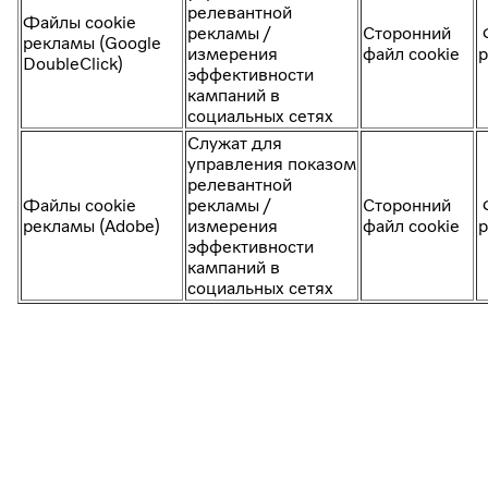
релевантной
Файлы cookie
рекламы /
Сторонний
Ф
рекламы (Google
измерения
файл cookie
DoubleClick)
эффективности
кампаний в
социальных сетях
Служат для
управления показом
релевантной
Файлы cookie
рекламы /
Сторонний
Ф
рекламы (Adobe)
измерения
файл cookie
эффективности
кампаний в
социальных сетях