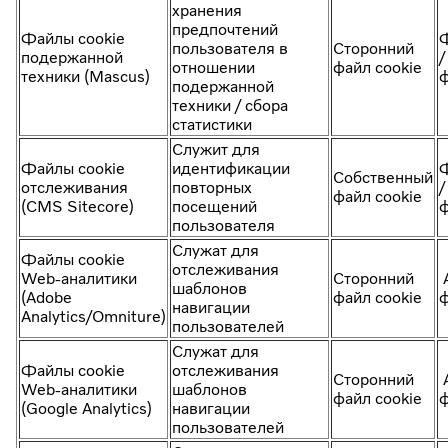
хранения
предпочтений
Файлы cookie
пользователя в
Сторонний
подержанной
/
отношении
файл cookie
техники (Mascus)
ф
подержанной
техники / сбора
статистики
Служит для
Файлы cookie
идентификации
Собственный
отслеживания
повторных
/
файл cookie
(CMS Sitecore)
посещений
ф
пользователя
Служат для
Файлы cookie
отслеживания
Web-аналитики
Сторонний
А
шаблонов
(Adobe
файл cookie
ф
навигации
Analytics/Omniture)
пользователей
Служат для
Файлы cookie
отслеживания
Сторонний
А
Web-аналитики
шаблонов
файл cookie
ф
(Google Analytics)
навигации
пользователей