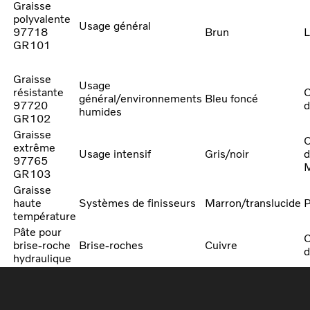
Graisse
polyvalente
Usage général
97718
Brun
L
GR101
Graisse
Usage
résistante
général/environnements
Bleu foncé
97720
d
humides
GR102
Graisse
extrême
Usage intensif
Gris/noir
d
97765
GR103
Graisse
haute
Systèmes de finisseurs
Marron/translucide
P
température
Pâte pour
brise-roche
Brise-roches
Cuivre
d
hydraulique