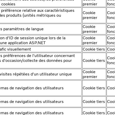
x cookies
premier
fonc
préférence relative aux caractéristiques
Cookie
Coo
es produits (unités métriques ou
premier
fonc
Cookie
Coo
s paramètres de langue
premier
fonc
ation d'ID de session unique lors de la
Cookie
Coo
 une application ASP.NET
premier
fonc
afic visuellement
Cookie tiers
Cook
 préférences de l'utilisateur concernant
Coo
s d'occasion/collecte des données pour
Cookie tiers
fonc
Cookie
Coo
 visites répétées d'un utilisateur unique
premier
fonc
émas de navigation des utilisateurs
Cookie tiers
Cook
émas de navigation des utilisateurs
Cookie tiers
Cook
émas de navigation des utilisateurs
Cookie tiers
Cook