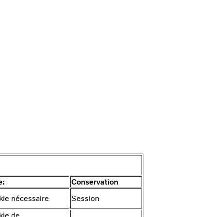
e:
Conservation
kie nécessaire
Session
kie de